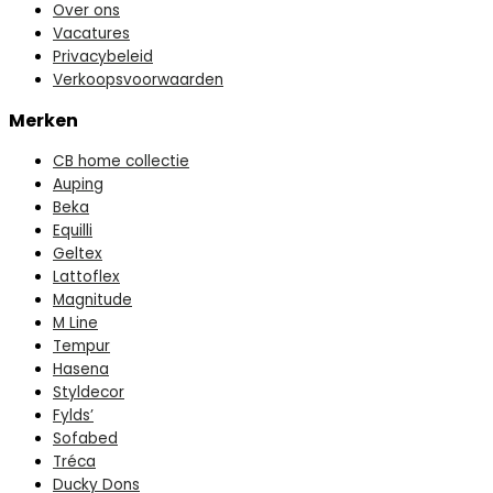
Over ons
Vacatures
Privacybeleid
Verkoopsvoorwaarden
Merken
CB home collectie
Auping
Beka
Equilli
Geltex
Lattoflex
Magnitude
M Line
Tempur
Hasena
Styldecor
Fylds’
Sofabed
Tréca
Ducky Dons